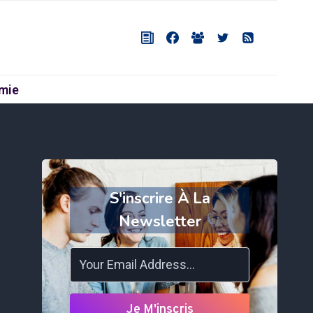
mie
S'inscrire À La
Newsletter
Je M'inscris