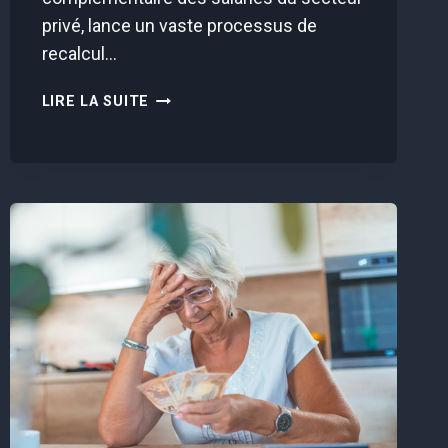
privé, lance un vaste processus de
recalcul…
CE
LIRE LA SUITE
NOUVEAU
CALCUL
DE
L’AGIRC-
ARRCO
VA
BOULEVERSER
VOTRE
RETRAITE