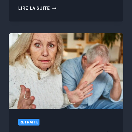
BONNE
LIRE LA SUITE
NOUVELLE
POUR
17
MILLIONS
DE
RETRAITÉS
:
VOTRE
PENSION
SERA
VERSÉE
PLUS
TÔT
EN
JUIN
RETRAITE