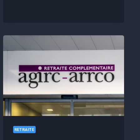
DES
RETRAITES
BLOQUÉ
À
1
962,50€
RETRAITE