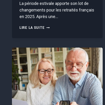
La période estivale apporte son lot de
changements pour les retraités français
en 2025. Après une…
VOTRE
LIRE LA SUITE
PENSION
AUGMENTE
DÈS
JUILLET
!
VOICI
LES
0,8%
QUI
CHANGENT
TOUT
POUR
VOUS