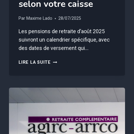
selon votre caisse
Par
Maxime Lado
28/07/2025
Les pensions de retraite d’août 2025
suivront un calendrier spécifique, avec
des dates de versement qui…
VOTRE
LIRE LA SUITE
PENSION
DE
RETRAITE
SERA
VERSÉE
À
CETTE
DATE
PRÉCISE,
SELON