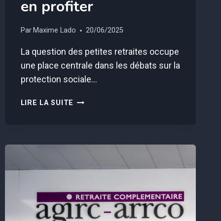
en profiter
Par
Maxime Lado
20/06/2025
La question des petites retraites occupe
une place centrale dans les débats sur la
protection sociale…
VOTRE
LIRE LA SUITE
PETITE
RETRAITE
POURRAIT
AUGMENTER
DE
278€,
VOICI
COMMENT
EN
PROFITER