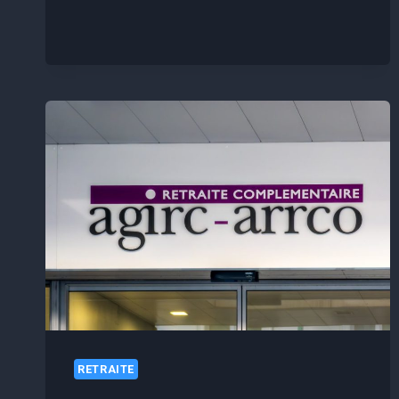
:
VOTRE
VERSEMENT
DE
JUIN
ARRIVE
4
JOURS
PLUS
TÔT,
VOICI
POURQUOI
RETRAITE