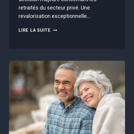
retraités du secteur privé. Une
revalorisation exceptionnelle…
SI
LIRE LA SUITE
VOUS
AVEZ
PRIS
VOTRE
RETRAITE
AVANT
2004,
CETTE
HAUSSE
VA
CHANGER
VOTRE
VIE
!