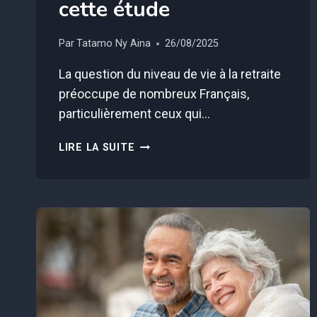
cette étude
Par
Tatamo Ny Aina
26/08/2025
La question du niveau de vie à la retraite
préoccupe de nombreux Français,
particulièrement ceux qui…
RETRAITÉ
LIRE LA SUITE
CÉLIBATAIRE
?
VOUS
DEVRIEZ
TOUCHER
1
634€
PAR
MOIS
SELON