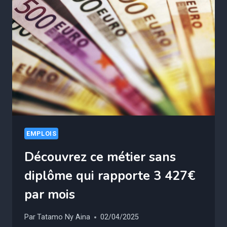
CE
PROGRAMME
D’AIDE
À
L’EMPLOI
QUE
92%
IGNORENT
EMPLOIS
Découvrez ce métier sans
diplôme qui rapporte 3 427€
par mois
Par
Tatamo Ny Aina
02/04/2025