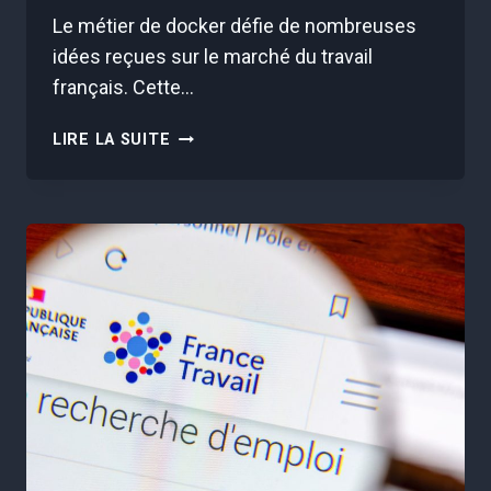
Le métier de docker défie de nombreuses
idées reçues sur le marché du travail
français. Cette…
DÉCOUVREZ
LIRE LA SUITE
CE
MÉTIER
SANS
DIPLÔME
QUI
RAPPORTE
3
427€
PAR
MOIS