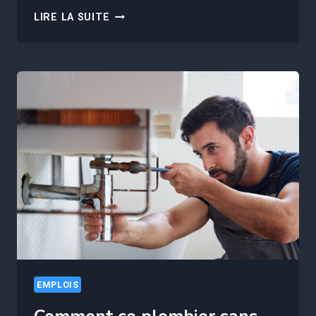
CETTE
LIRE LA SUITE
RÉFORME
DU
CHÔMAGE
VA
RÉDUIRE
DRASTIQUEMENT
VOS
INDEMNITÉS,
VOICI
POURQUOI
EMPLOIS