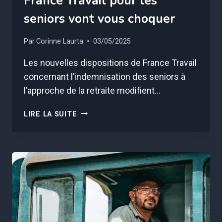
France Travail pour les
seniors vont vous choquer
Par
Corinne Laurta
03/05/2025
Les nouvelles dispositions de France Travail
concernant l’indemnisation des seniors à
l’approche de la retraite modifient…
CES
LIRE LA SUITE
NOUVELLES
RÈGLES
DE
FRANCE
TRAVAIL
POUR
LES
SENIORS
VONT