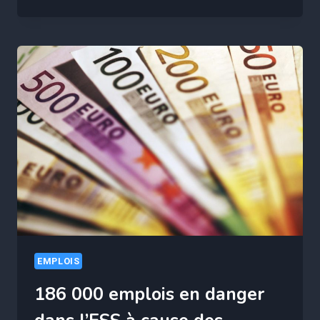
TRAVAIL
POINTE
DU
DOIGT
CES
GRAVES
ERREURS
QUI
MENACENT
VOS
ALLOCATIONS-
CHÔMAGE
EMPLOIS
186 000 emplois en danger