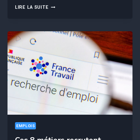
CETTE
LIRE LA SUITE
FEMME
GAGNE
100
000€
AVEC
VOS
VÊTEMENTS
SALES
EMPLOIS