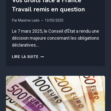
Vos droits face à France
Travail remis en question
Par
Maxime Lado
13/05/2025
Le 7 mars 2025, le Conseil d’État a rendu une
décision majeure concernant les obligations
déclaratives…
VOS
LIRE LA SUITE
DROITS
FACE
À
FRANCE
TRAVAIL
REMIS
EN
QUESTION