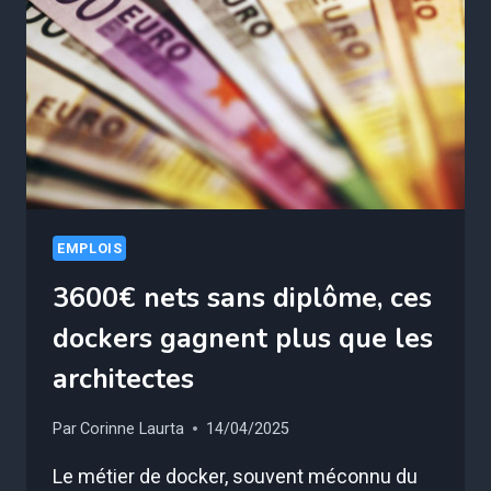
COMMENT
VOUS
ALLEZ
RETROUVER
UN
EMPLOI
APRÈS
50
ANS
EMPLOIS
3600€ nets sans diplôme, ces
dockers gagnent plus que les
architectes
Par
Corinne Laurta
14/04/2025
Le métier de docker, souvent méconnu du