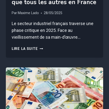
que tous les autres en France
Par
Maxime Lado
28/05/2025
Le secteur industriel français traverse une
phase critique en 2025. Face au
vieillissement de sa main-d’œuvre…
CE
LIRE LA SUITE
MÉTIER
RECRUTE
87,4%
PLUS
QUE
TOUS
LES
AUTRES
EN
FRANCE