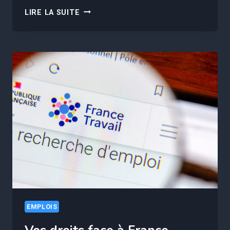
CE
LIRE LA SUITE
MÉTIER
A
ÉTÉ
JUGÉ
« LE
PLUS
ENNUYEUX
AU
MONDE »
ET
IL
EST
TRÈS
BIEN
PAYÉ
EMPLOIS