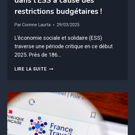
dans l’ESS à cause des
restrictions budgétaires !
Par
Corinne Laurta
29/03/2025
L’économie sociale et solidaire (ESS)
traverse une période critique en ce début
2025. Près de 186…
186
LIRE LA SUITE
000
EMPLOIS
EN
DANGER
DANS
L’ESS
À
CAUSE
DES