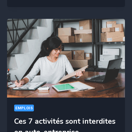
MONTANT
DES
RETRAITES
DES
CONDUCTEURS
SNCF
RÉVÉLÉ
EMPLOIS
Ces 7 activités sont interdites