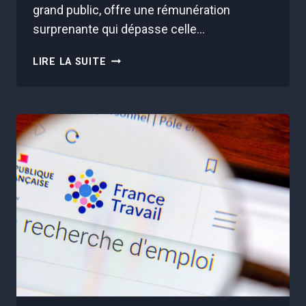
grand public, offre une rémunération
surprenante qui dépasse celle…
3600€
LIRE LA SUITE
NETS
SANS
DIPLÔME,
CES
DOCKERS
GAGNENT
PLUS
QUE
LES
ARCHITECTES