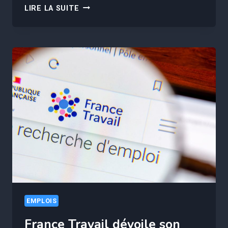
GAGNEZ
LIRE LA SUITE
70
000€
SANS
DIPLÔME
DANS
CE
MÉTIER
MÉDICAL
MÉCONNU
EMPLOIS
France Travail dévoile son