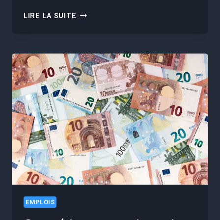
VOUS
LIRE LA SUITE
POUVEZ
GAGNER
2
987€/MOIS
SANS
DIPLÔME
:
LE
SECRET
CACHÉ
DU
MÉTIER
DE
BARMAN
EMPLOIS