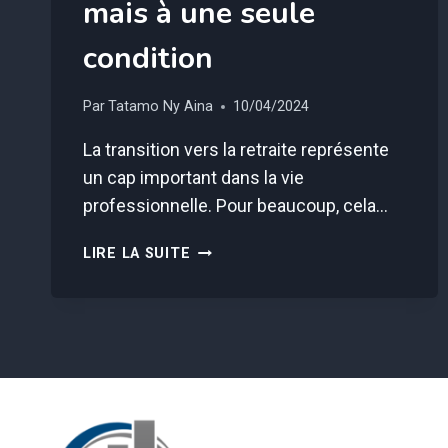
mais à une seule
condition
Par
Tatamo Ny Aina
10/04/2024
La transition vers la retraite représente
un cap important dans la vie
professionnelle. Pour beaucoup, cela…
RETRAITE
LIRE LA SUITE
:
CETTE
PRIME
D’AU
MOINS
600€
POURRAIT
VOUS