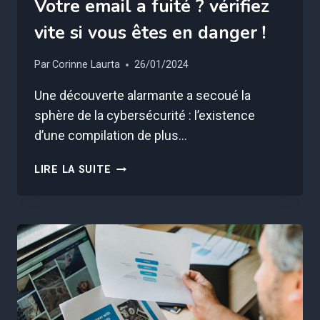
Votre email a fuité ? vérifiez
vite si vous êtes en danger !
Par
Corinne Laurta
26/01/2024
Une découverte alarmante a secoué la
sphère de la cybersécurité : l’existence
d’une compilation de plus…
VOTRE
LIRE LA SUITE
EMAIL
A
FUITÉ
?
VÉRIFIEZ
VITE
SI
VOUS
ÊTES