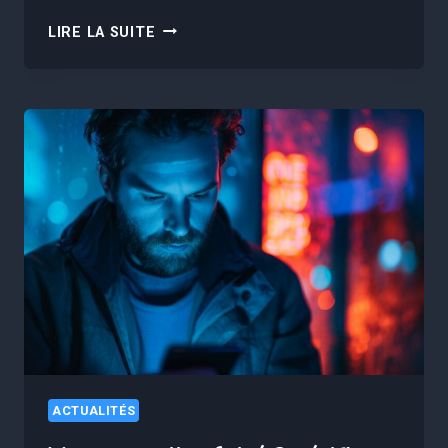
VOTRE
LIRE LA SUITE
BANNIÈRE
YOUTUBE
CAPTIVANTE
EN
MINUTES
?
VOICI
COMMENT
!
ACTUALITÉS