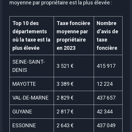
moyenne par propriétaire est la plus élevée :
Top 10 des
Taxe foncière
Nombre
départements
moyenne par
d’avis de
où la taxe est la
propriétaire
taxe
plus élevée
en 2023
foncière
SEINE-SAINT-
3 521 €
415 917
DENIS
MAYOTTE
3 389 €
12 224
VAL-DE-MARNE
2 829 €
437 657
GUYANE
2 817 €
42 344
ESSONNE
2 643 €
437 049