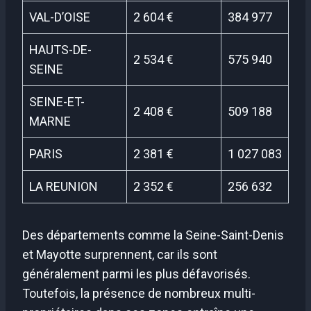
VAL-D’OISE
2 604 €
384 977
HAUTS-DE-
2 534 €
575 940
SEINE
SEINE-ET-
2 408 €
509 188
MARNE
PARIS
2 381 €
1 027 083
LA REUNION
2 352 €
256 632
Des départements comme la Seine-Saint-Denis
et Mayotte surprennent, car ils sont
généralement parmi les plus défavorisés.
Toutefois, la présence de nombreux multi-