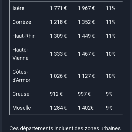
Isère
1 771 €
1 967 €
11%
Corrèze
1 218 €
1 352 €
11%
Haut-Rhin
1 309 €
1 449 €
11%
Haute-
1 333 €
1 467 €
10%
Vienne
Côtes-
1 026 €
1 127 €
10%
d’Armor
Creuse
912 €
997 €
9%
Moselle
1 284 €
1 402€
9%
Ces départements incluent des zones urbaines