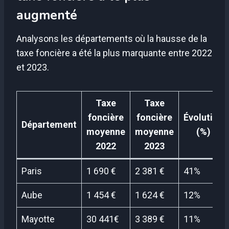
augmenté
Analysons les départements où la hausse de la
taxe foncière a été la plus marquante entre 2022
et 2023.
Taxe
Taxe
foncière
foncière
Évolution
Département
moyenne
moyenne
(%)
2022
2023
Paris
1 690 €
2 381 €
41%
Aube
1 454 €
1 624 €
12%
Mayotte
30 441€
3 389 €
11%