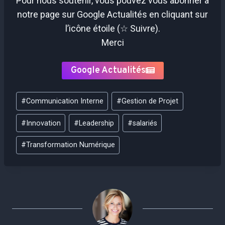
Pour nous soutenir, vous pouvez vous abonner à
notre page sur Google Actualités en cliquant sur
l’icône étoile (☆ Suivre).
Merci
Google Actualités
Étiquettes
#
Communication Interne
#
Gestion de Projet
de
la
#
Innovation
#
Leadership
#
salariés
publication :
#
Transformation Numérique