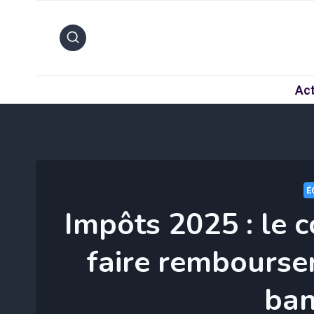
Aller
au
contenu
Act
É
Impôts 2025 : le 
faire rembourse
ban