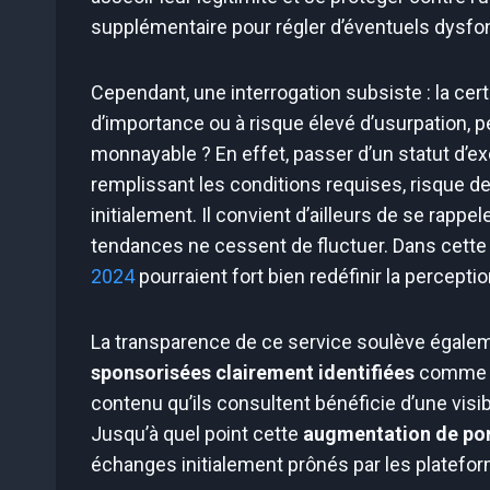
supplémentaire pour régler d’éventuels dysf
Cependant, une interrogation subsiste : la cert
d’importance ou à risque élevé d’usurpation, p
monnayable ? En effet, passer d’un statut d’exc
remplissant les conditions requises, risque d
initialement. Il convient d’ailleurs de se rappe
tendances ne cessent de fluctuer. Dans cette
2024
pourraient fort bien redéfinir la perception
La transparence de ce service soulève égaleme
sponsorisées clairement identifiées
comme te
contenu qu’ils consultent bénéficie d’une visi
Jusqu’à quel point cette
augmentation de po
échanges initialement prônés par les platefo