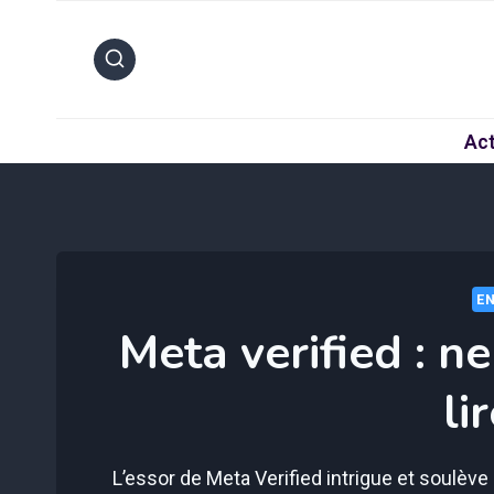
Aller
au
contenu
Act
EN
Meta verified : n
li
L’essor de Meta Verified intrigue et soulève