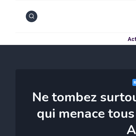
Aller
au
contenu
Act
Ne tombez surtou
qui menace tous 
A