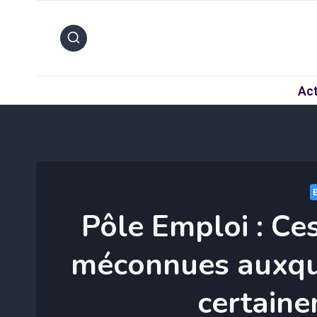
Aller
au
contenu
Act
Pôle Emploi : Ces
méconnues auxque
certaine