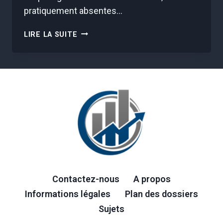
pratiquement absentes…
APRÈS
LIRE LA SUITE
PLUS
DE
15
ANS,
LE
PLUS
GRAND
ANIMAL
AU
MONDE
A
ÉTÉ
Contactez-nous
A propos
REDÉCOUVERT
TOUT
Informations légales
Plan des dossiers
PRÈS
Sujets
DE