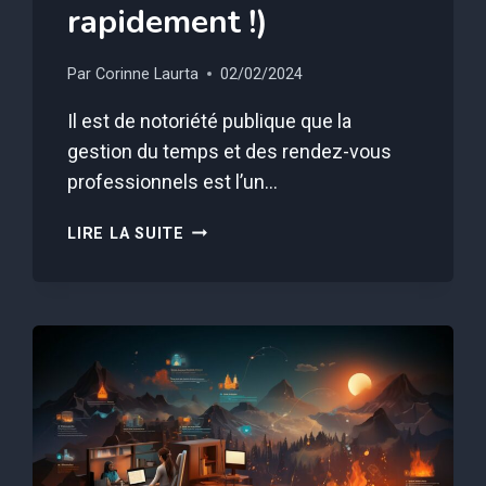
rapidement !)
Par
Corinne Laurta
02/02/2024
Il est de notoriété publique que la
gestion du temps et des rendez-vous
professionnels est l’un…
COMMENT
LIRE LA SUITE
TIDYCAL
VA
TRANSFORMER
VOS
RÉUNIONS
EN
SUCCÈS
(ET
RAPIDEMENT
!)