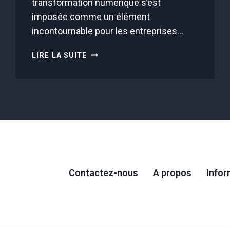
transformation numérique s’est
imposée comme un élément
incontournable pour les entreprises…
LES
LIRE LA SUITE
IMPACTS
DE
LA
TRANSFORMATION
NUMÉRIQUE
SUR
LE
TRAVAIL
À
DISTANCE
Contactez-nous
A propos
Infor