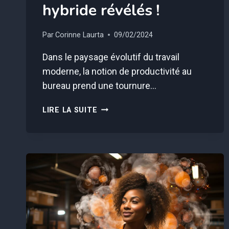
hybride révélés !
Par
Corinne Laurta
09/02/2024
Dans le paysage évolutif du travail
moderne, la notion de productivité au
bureau prend une tournure…
BOOSTEZ
LIRE LA SUITE
VOTRE
PRODUCTIVITÉ
:
10
SECRETS
DU
TRAVAIL
HYBRIDE
RÉVÉLÉS
!