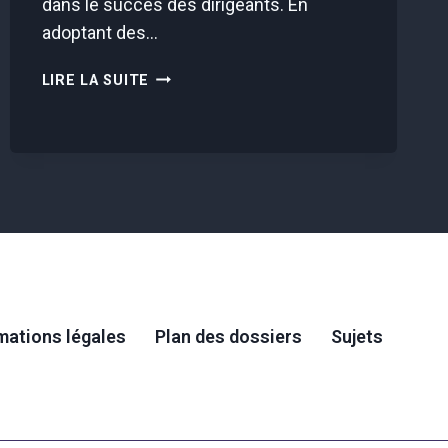
dans le succès des dirigeants. En
adoptant des…
LES
LIRE LA SUITE
SECRETS
D’UNE
GESTION
DU
TEMPS
OPTIMISÉE
POUR
LES
DIRIGEANTS
mations légales
Plan des dossiers
Sujets