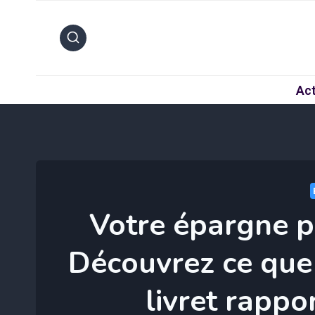
Aller
au
contenu
Act
Votre épargne pe
Découvrez ce que
livret rappo