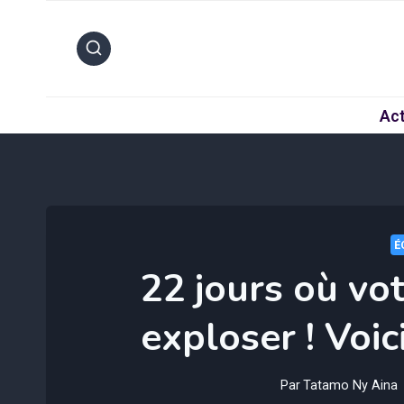
Aller
au
contenu
Act
É
22 jours où vo
exploser ! Voic
Par
Tatamo Ny Aina