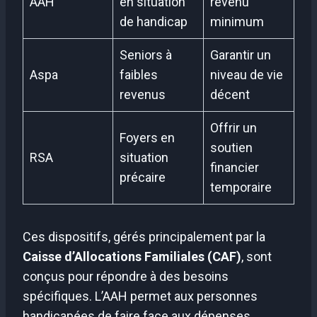
AAH
en situation
revenu
de handicap
minimum
Seniors à
Garantir un
Aspa
faibles
niveau de vie
revenus
décent
Offrir un
Foyers en
soutien
RSA
situation
financier
précaire
temporaire
Ces dispositifs, gérés principalement par la
Caisse d’Allocations Familiales (CAF)
, sont
conçus pour répondre à des besoins
spécifiques. L’AAH permet aux personnes
handicapées de faire face aux dépenses