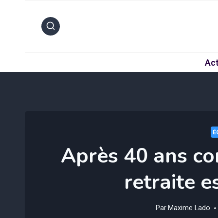
Aller
au
contenu
Act
É
Après 40 ans co
retraite 
Par
Maxime Lado