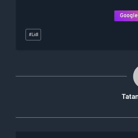
Google
Étiquettes
#
Lidl
de
la
publication :
Tata