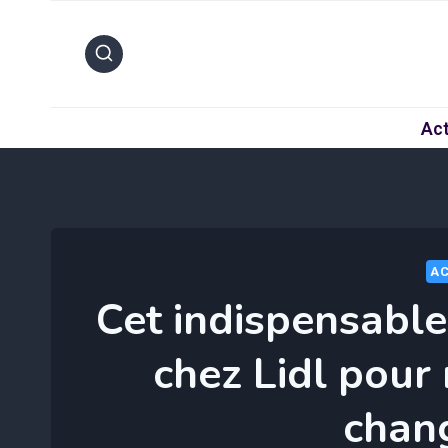
Aller
au
contenu
Act
AC
Cet indispensable
chez Lidl pour 
chang