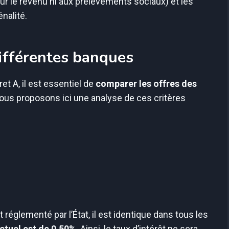
ur le revenu ni aux prélèvements sociaux) et les
nalité.
ifférentes banques
et A, il est essentiel de
comparer les offres des
ous proposons ici une analyse de ces critères
t réglementé par l’État, il est identique dans tous les
actuel est de 0,50%
. Ainsi, le taux d’intérêt ne sera