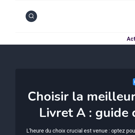
Aller
au
contenu
Act
Choisir la meille
Livret A : guide
L’heure du choix crucial est venue : optez pou