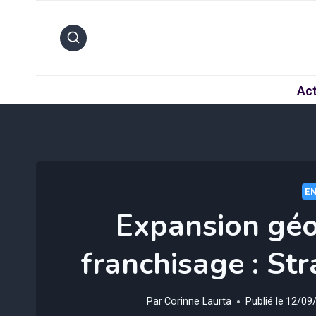
Aller
au
contenu
Act
EN
Expansion géo
franchisage : Str
Par
Corinne Laurta
Publié le
12/09