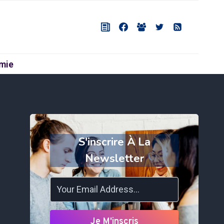
mie
S'inscrire À La
Newsletter
Je M'inscris