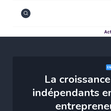
Aller
au
contenu
Act
EN
La croissance
indépendants en
entreprene