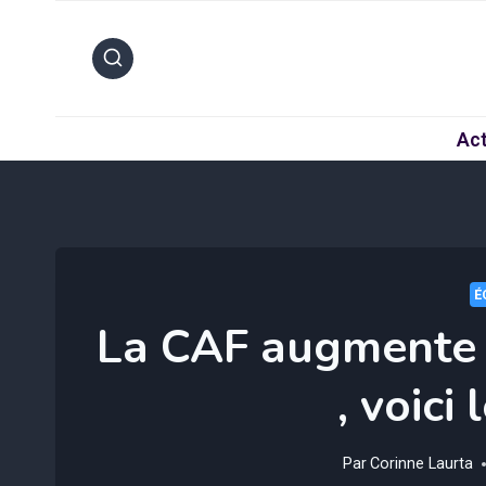
Aller
au
contenu
Act
É
La CAF augmente 
, voici 
Par
Corinne Laurta