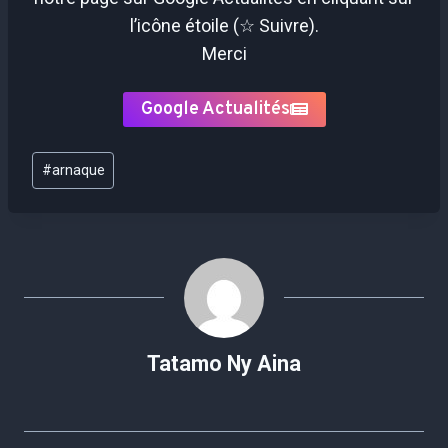
l’icône étoile (☆ Suivre).
Merci
Google Actualités
Étiquettes
#
arnaque
de
la
publication :
Tatamo Ny Aina