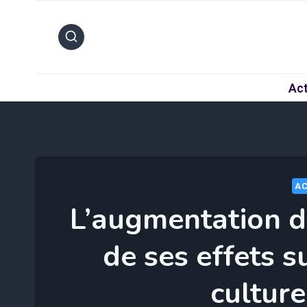
Aller
au
contenu
Act
AC
L’augmentation d
de ses effets s
culture