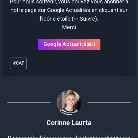
Pour nous soutenir, vous pouvez vous abonner à
notre page sur Google Actualités en cliquant sur
l’icône étoile (☆ Suivre).
Merci
Google Actualités
Étiquettes
#
CAF
de
la
publication :
Corinne Laurta
Passionnée d'économie et d'entreprise depuis ma