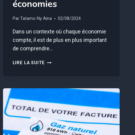
économies
Par
Tatamo Ny Aina
02/08/2024
Dans un contexte où chaque économie
compte, il est de plus en plus important
de comprendre…
EDF
LIRE LA SUITE
:
VOICI
L’OPTION
À
RÉSILIER
DÈS
MAINTENANT
POUR
FAIRE
DE