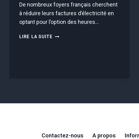
De nombreux foyers français cherchent
à réduire leurs factures d’électricité en
optant pour l’option des heures…
ÉLECTRICITÉ
LIRE LA SUITE
:
LES
HEURES
CREUSES
SONT-
ELLES
VRAIMENT
INTÉRESSANTES
POUR
FAIRE
DES
ÉCONOMIES
?
Contactez-nous
A propos
Infor