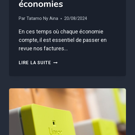
économies
Par
Tatamo Ny Aina
20/08/2024
En ces temps où chaque économie
compte, il est essentiel de passer en
revue nos factures…
EDF
LIRE LA SUITE
:
VOICI
L’OPTION
À
RÉSILIER
DÈS
MAINTENANT
POUR
FAIRE
DE