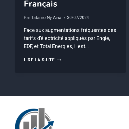
Français
Par
Tatamo Ny Aina
30/07/2024
Face aux augmentations fréquentes des
tarifs d’électricité appliqués par Engie,
EDF, et Total Energies, il est…
ATTENTION
LIRE LA SUITE
À
VOS
FACTURES
D’ÉLECTRICITÉ,
EDF,
ENGIE
ET
TOTAL
LES
AUGMENTENT