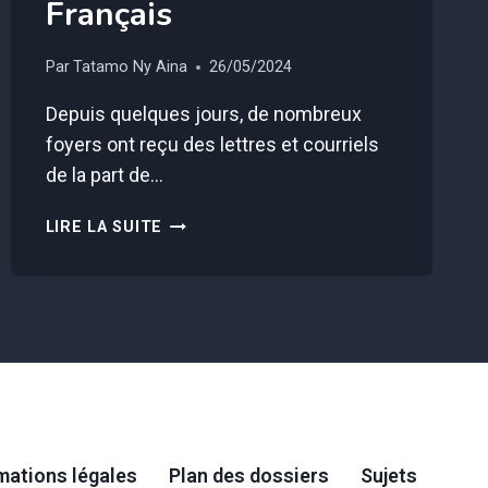
Français
Par
Tatamo Ny Aina
26/05/2024
Depuis quelques jours, de nombreux
foyers ont reçu des lettres et courriels
de la part de…
ATTENTION
LIRE LA SUITE
À
VOS
FACTURES
D’ÉLECTRICITÉ,
EDF,
ENGIE
ET
TOTAL
LES
AUGMENTENT
mations légales
Plan des dossiers
Sujets