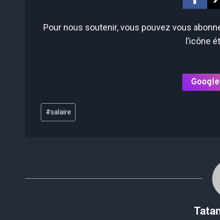
Pour nous soutenir, vous pouvez vous abonner
l’icône é
Google
Étiquettes
#
salaire
de
la
publication :
Tata