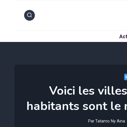
Aller
au
contenu
Act
Voici les ville
habitants sont le
Par
Tatamo Ny Aina