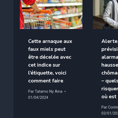
Cette arnaque aux
Alerte
faux miels peut
prévis
être décelée avec
alarma
cet indice sur
hausse
l’étiquette, voici
chôma
comment faire
– quel
risquen
Par
Tatamo Ny Aina
où est 
01/04/2024
Par
Corin
03/01/20