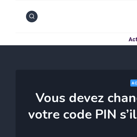
Aller
au
contenu
Act
AC
Vous devez cha
votre code PIN s’il