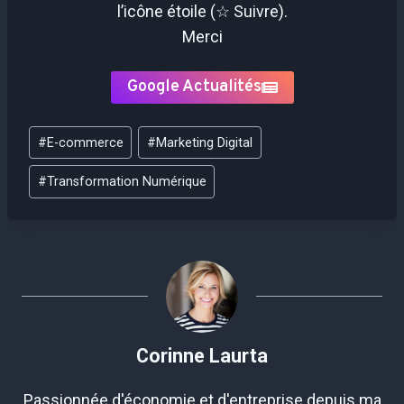
l’icône étoile (☆ Suivre).
Merci
Google Actualités
Étiquettes
#
E-commerce
#
Marketing Digital
de
la
#
Transformation Numérique
publication :
Corinne Laurta
Passionnée d'économie et d'entreprise depuis ma