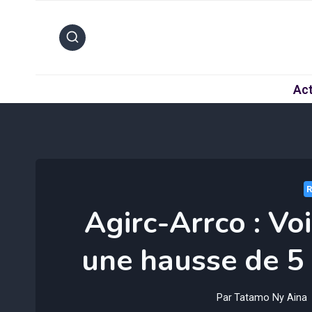
Aller
au
contenu
Act
Agirc-Arrco : Vo
une hausse de 5
Par
Tatamo Ny Aina