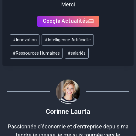
Merci
Google Actualités
Étiquettes
#
Innovation
#
Intelligence Artificielle
de
la
#
Ressources Humaines
#
salariés
publication :
Corinne Laurta
Passionnée d'économie et d'entreprise depuis ma
tendre jeunesse, je me suis tournée vers le