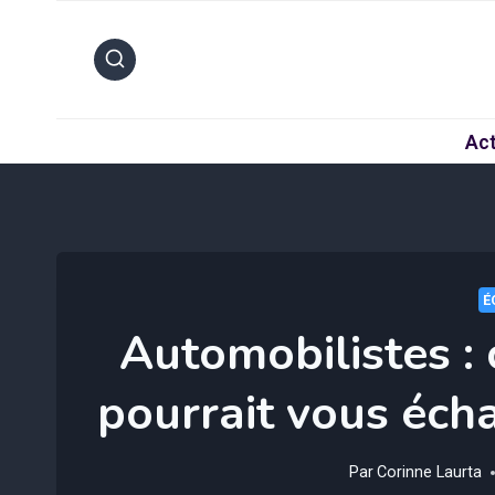
Aller
au
contenu
Act
É
Automobilistes : 
pourrait vous écha
Par
Corinne Laurta