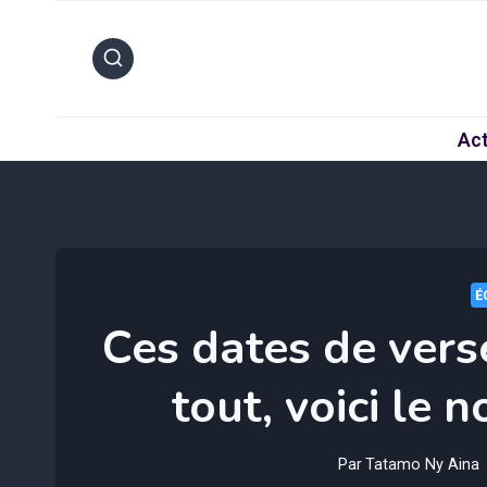
Aller
au
contenu
Act
É
Ces dates de ver
tout, voici le 
Par
Tatamo Ny Aina