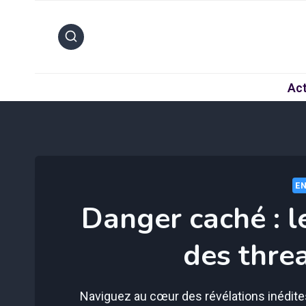
Aller
au
contenu
Act
EN
Danger caché : l
des threa
Naviguez au cœur des révélations inédites