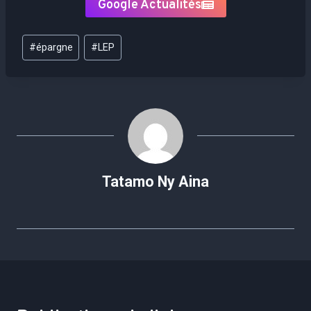
Google Actualités
Étiquettes
#
épargne
#
LEP
de
la
publication :
Tatamo Ny Aina