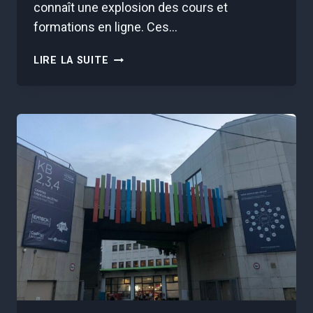
connaît une explosion des cours et
formations en ligne. Ces…
LE
LIRE LA SUITE
BOOM
DES
FORMATIONS
EN
LIGNE
:
QUELLES
COMPÉTENCES
ACQUÉRIR
EN
2024
?