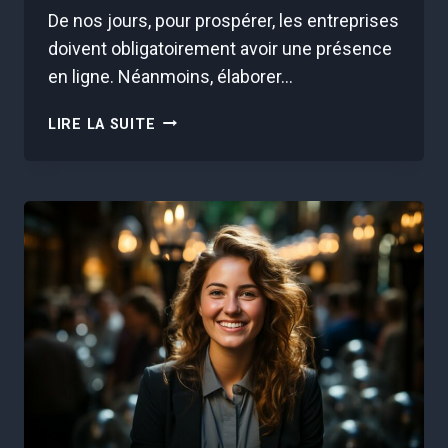
De nos jours, pour prospérer, les entreprises
doivent obligatoirement avoir une présence
en ligne. Néanmoins, élaborer…
L’EXPERTISE
LIRE LA SUITE
D’UNE
AGENCE
WEB
POUR
ASSURER
LA
CROISSANCE
DE
VOTRE
ENTREPRISE