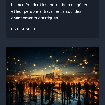
La manière dont les entreprises en général
et leur personnel travaillent a subi des
changements drastiques…
LES
LIRE LA SUITE
CLÉS
DE
SUCCÈS
POUR
GÉRER
UNE
ÉQUIPE
À
DISTANCE