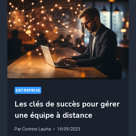
GESTION
DE
PROJET
POUR
LES
LEADERS
D’AUJOURD’HUI
ENTREPRISE
Les clés de succès pour gérer
une équipe à distance
Par
Corinne Laurta
14/09/2023