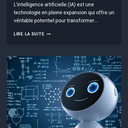
L’intelligence artificielle (IA) est une
technologie en pleine expansion qui offre un
véritable potentiel pour transformer…
IA
LIRE LA SUITE
ET
SÉCURITÉ
INFORMATIQUE
:
LES
NOUVELLES
FRONTIÈRES
EN
MATIÈRE
DE
CYBERSÉCURITÉ