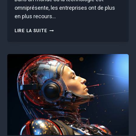
omniprésente, les entreprises ont de plus
en plus recours…
ÉTHIQUE
LIRE LA SUITE
DE
L’IA
EN
ENTREPRISE
:
TOUT
CE
QUE
VOUS
DEVEZ
SAVOIR