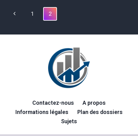
RÉVOLUTIONNE
LE
Navigation
Page
1
2
SERVICE
de
CLIENT
précédente
:
page
EXEMPLES
CONCRETS
Contactez-nous
A propos
Informations légales
Plan des dossiers
Sujets