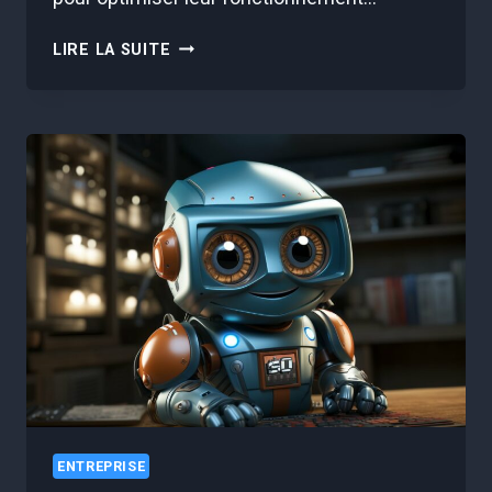
AUTOMATISATION
LIRE LA SUITE
DES
TÂCHES
ADMINISTRATIVES
:
L’AVÈNEMENT
DE
L’IA
ENTREPRISE