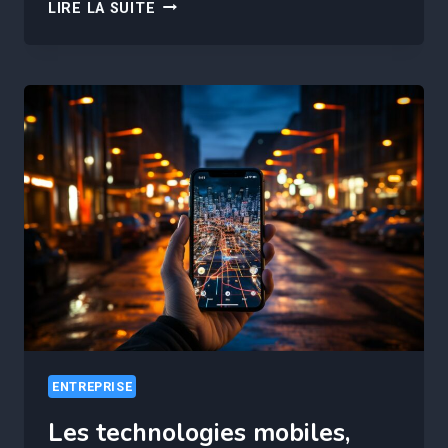
IA
LIRE LA SUITE
ET
GESTION
DE
LA
RELATION
CLIENT
:
LES
PRATIQUES
ÉMERGENTES
À
DÉCOUVRIR
ENTREPRISE
Les technologies mobiles,