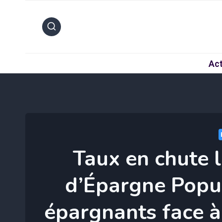
Aller
au
contenu
Act
Taux en chute l
d’Épargne Popul
épargnants face à