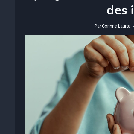
des 
Par
Corinne Laurta