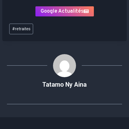
Google Actualités
Étiquettes
#
retraites
de
la
publication :
Tatamo Ny Aina