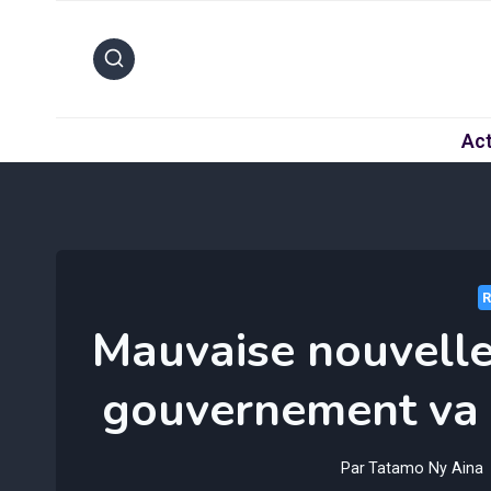
Aller
au
contenu
Act
Mauvaise nouvelle 
gouvernement va 
Par
Tatamo Ny Aina