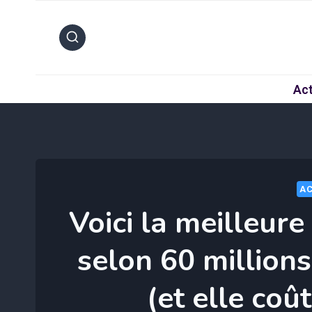
Aller
au
contenu
Act
AC
Voici la meilleure
selon 60 millio
(et elle coû