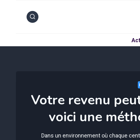
Aller
au
contenu
Act
Votre revenu peut
voici une méth
Dans un environnement où chaque centi