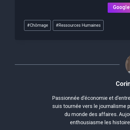
Google
Étiquettes
#
Chômage
#
Ressources Humaines
de
la
publication :
Cori
Passionnée d'économie et d'entre
suis tournée vers le journalisme 
du monde des affaires. Aujou
enthousiasme les histoir