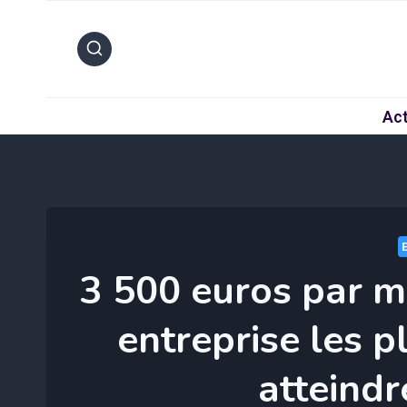
Aller
au
contenu
Act
3 500 euros par mo
entreprise les 
atteindr