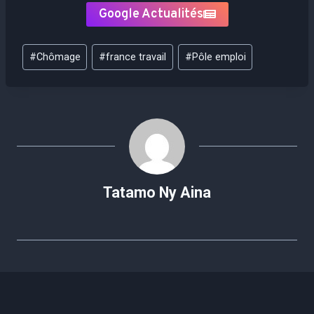
Google Actualités
Étiquettes
#
Chômage
#
france travail
#
Pôle emploi
de
la
publication :
Tatamo Ny Aina