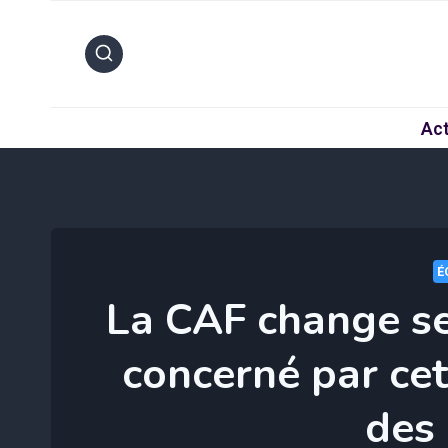
Aller
au
contenu
Act
É
La CAF change se
concerné par cet
des 