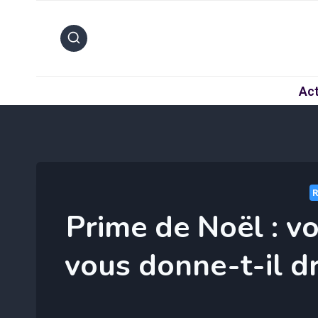
Aller
au
contenu
Act
Prime de Noël : vo
vous donne-t-il d