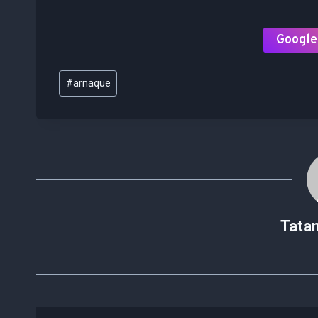
Google
Étiquettes
#
arnaque
de
la
publication :
Tata