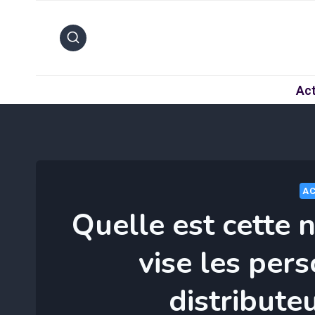
Aller
au
contenu
Act
AC
Quelle est cette 
vise les per
distribute