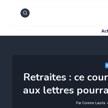
Aller
au
contenu
Act
Retraites : ce cou
aux lettres pourra
Par
Corinne Laurta