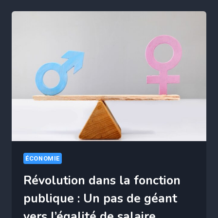
TRAVAIL
:
COMMENT
ELLE
TRANSFORME
LA
CARRIÈRE
DES
EMPLOYÉS
ÉCONOMIE
Révolution dans la fonction
publique : Un pas de géant
vers l’égalité de salaire