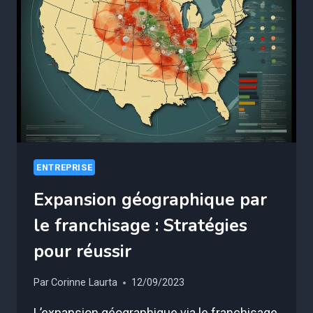
EFFICACES
POUR
DÉCRYPTER
LEUR
COMPORTEMENT
ENTREPRISE
Expansion géographique par
le franchisage : Stratégies
pour réussir
Par
Corinne Laurta
12/09/2023
L’expansion géographique via le franchisage