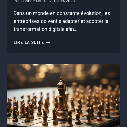
Par
Corinne Laurta
11/09/2023
Dans un monde en constante évolution, les
entreprises doivent s’adapter et adopter la
transformation digitale afin…
LES
LIRE LA SUITE
CLÉS
POUR
MESURER
LE
ROI
DE
VOTRE
TRANSFORMATION
NUMÉRIQUE