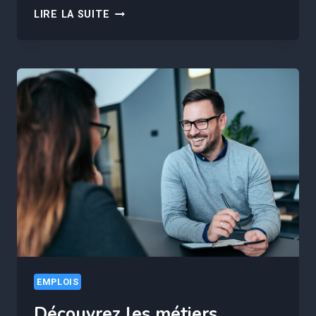
CONNAISSEZ-
LIRE LA SUITE
VOUS
LES
11
MÉTIERS
QUI
RAPPORTENT
JUSQU’À
4000€
PAR
MOIS
AVEC
UN
BAC+2
?
EMPLOIS
Découvrez les métiers