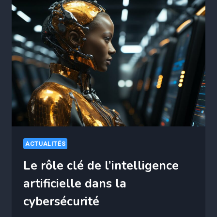
TAUX
DE
CHÔMAGE
GRIMPE
EN
FLÈCHE
EN
FRANCE,
VOTRE
SECTEUR
EST-
IL
TOUCHÉ
ACTUALITÉS
?
Le rôle clé de l’intelligence
artificielle dans la
cybersécurité