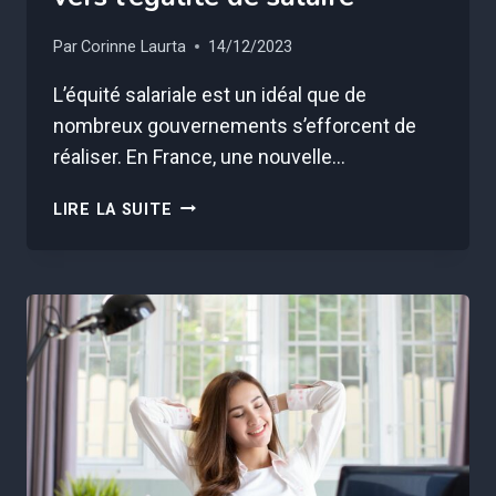
Par
Corinne Laurta
14/12/2023
L’équité salariale est un idéal que de
nombreux gouvernements s’efforcent de
réaliser. En France, une nouvelle…
RÉVOLUTION
LIRE LA SUITE
DANS
LA
FONCTION
PUBLIQUE
:
UN
PAS
DE
GÉANT
VERS
L’ÉGALITÉ