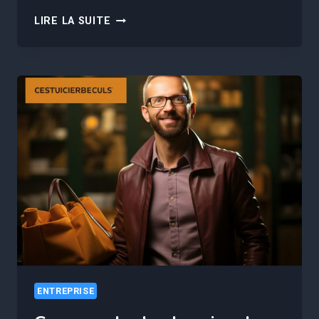
L’IMPORTANCE
LIRE LA SUITE
DE
LA
DIVERSITÉ
DANS
LA
GESTION
D’ÉQUIPE
ET
LE
LEADERSHIP
ENTREPRISE