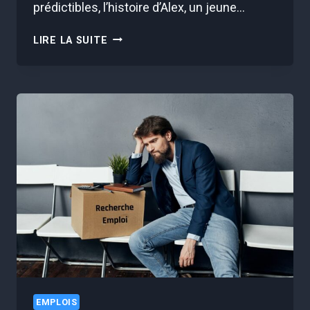
prédictibles, l’histoire d’Alex, un jeune…
CE
LIRE LA SUITE
PROFIL
« BIZARRE »
RECRUTÉ
EN
UN
RENDEZ-
VOUS
ET
QUI
GAGNE
DÉSORMAIS
UNE
FORTUNE
EMPLOIS