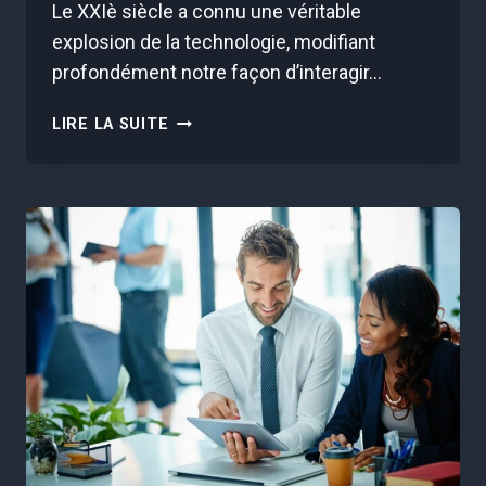
Le XXIè siècle a connu une véritable
explosion de la technologie, modifiant
profondément notre façon d’interagir…
L’AVANT-
LIRE LA SUITE
GARDE
NUMÉRIQUE
:
LE
RÔLE
DISRUPTIF
DES
START-
UPS
DANS
LES
AFFAIRES