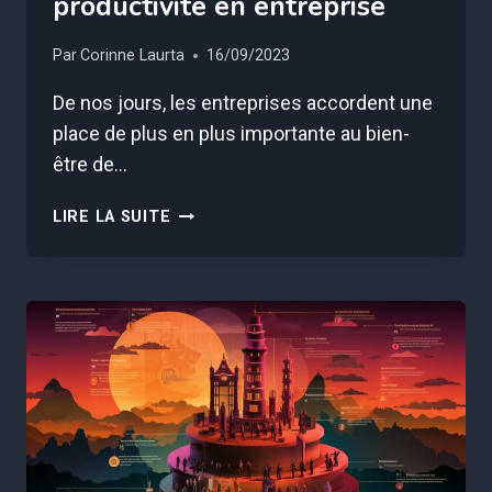
productivité en entreprise
Par
Corinne Laurta
16/09/2023
De nos jours, les entreprises accordent une
place de plus en plus importante au bien-
être de…
LE
LIRE LA SUITE
BIEN-
ÊTRE
DES
EMPLOYÉS
:
UN
ATOUT
MAJEUR
POUR
LA
PRODUCTIVITÉ