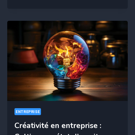
CYBERSÉCURITÉ
FACE
À
LA
TRANSFORMATION
NUMÉRIQUE
:
ENJEUX
ET
PERSPECTIVES
ENTREPRISE
Créativité en entreprise :