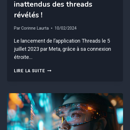
inattendus des threads
révélés !
Par
Corinne Laurta
10/02/2024
Le lancement de l’application Threads le 5
juillet 2023 par Meta, grâce à sa connexion
étroite…
DANGER
LIRE LA SUITE
CACHÉ
:
LES
EFFETS
INATTENDUS
DES
THREADS
RÉVÉLÉS
!