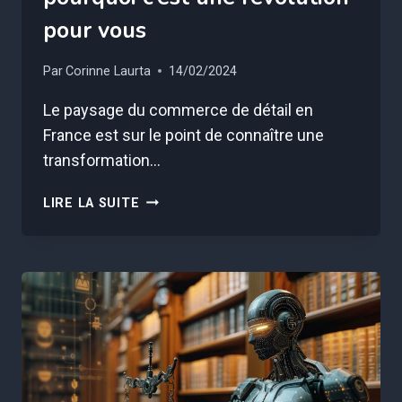
pour vous
Par
Corinne Laurta
14/02/2024
Le paysage du commerce de détail en
France est sur le point de connaître une
transformation…
CARREFOUR
LIRE LA SUITE
S’AGRANDIT
:
25
NOUVEAUX
MAGASINS
ET
POURQUOI
C’EST
UNE