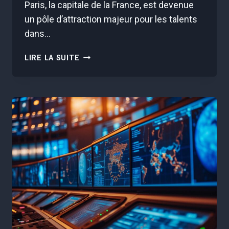
Paris, la capitale de la France, est devenue
un pôle d’attraction majeur pour les talents
dans…
DEEPMIND
LIRE LA SUITE
EN
FRANCE
:
CETTE
STARTUP
POURRAIT
RÉVOLUTIONNER
L’IA
!