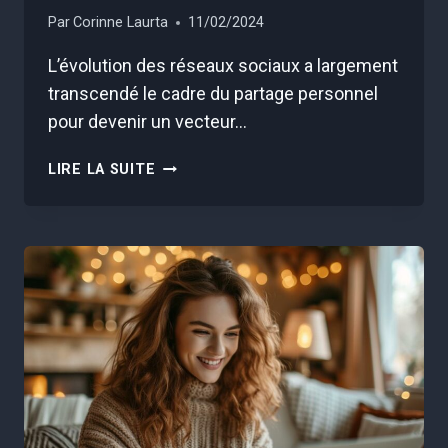
Par
Corinne Laurta
11/02/2024
L’évolution des réseaux sociaux a largement
transcendé le cadre du partage personnel
pour devenir un vecteur…
3
LIRE LA SUITE
ERREURS
FATALES
À
ÉVITER
POUR
UN
AUDIT
SOCIAL
MEDIA
RÉUSSI
!