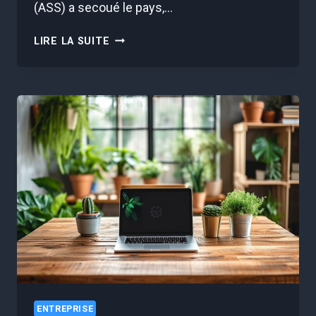
(ASS) a secoué le pays,…
VOTRE
LIRE LA SUITE
ASS
S’ARRÊTE
?
VOICI
COMMENT
ÇA
VOUS
TOUCHE
ET
LES
SOLUTIONS
MÉCONNUES
ENTREPRISE