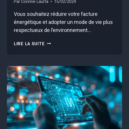
Par
Corinne Laurta
15/02/2024
Vous souhaitez réduire votre facture
énergétique et adopter un mode de vie plus
respectueux de l’environnement…
ÉCONOMISEZ
LIRE LA SUITE
SUR
VOS
RÉNOVATIONS
ÉNERGÉTIQUES
GRÂCE
À
AZANEO