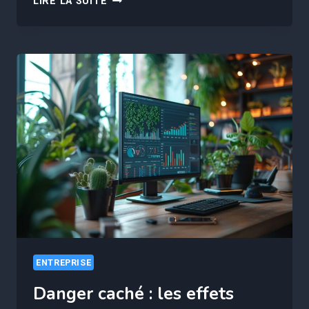
LIRE LA SUITE
L’ATTENTION
DE
VOS
ABONNÉS
:
LA
MÉTHODE
SURPRENANTE
POUR
BOOSTER
VOS
VENTES
!
ENTREPRISE
Danger caché : les effets