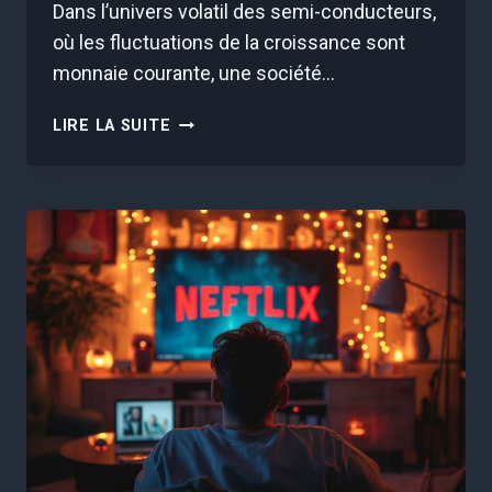
Dans l’univers volatil des semi-conducteurs,
où les fluctuations de la croissance sont
monnaie courante, une société…
ASML
LIRE LA SUITE
BAT
DES
RECORDS
:
DÉCOUVREZ
POURQUOI
2023
EST
SON
ANNÉE
EN
OR
!