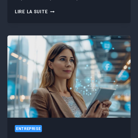
REVOLUTIONIZE
LIRE LA SUITE
YOUR
WORK
:
THE
ASSISTANT
TOOL
CHANGING
COMMUNICATION
!
ENTREPRISE