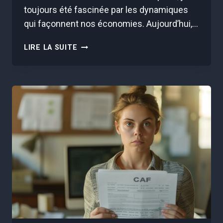
toujours été fascinée par les dynamiques
qui façonnent nos économies. Aujourd’hui,…
TRIPLEZ
LIRE LA SUITE
VOTRE
FORTUNE
:
DÉCOUVREZ
L’INVESTISSEMENT
SURPRENANT
QUI
CHANGE
TOUT
!