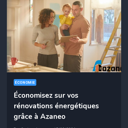
RIVAUX
?
LA
VÉRITÉ
CHOC
(RÉSULTATS
INATTENDUS)
ÉCONOMIE
Économisez sur vos
rénovations énergétiques
grâce à Azaneo