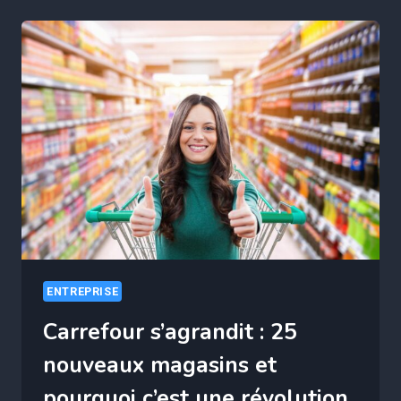
MEILLEURES
FORMATIONS
EN
IA
POUR
BOOSTER
VOTRE
CARRIÈRE
EN
2023
!
ENTREPRISE
Carrefour s’agrandit : 25
nouveaux magasins et
pourquoi c’est une révolution