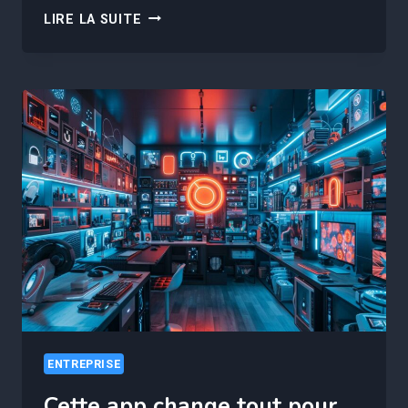
ATTENTION,
LIRE LA SUITE
IA
ET
DROIT
D’AUTEUR
:
DÉCOUVREZ
LE
LABEL
DES
ENTREPRISES
EXEMPLAIRES
!
ENTREPRISE
Cette app change tout pour