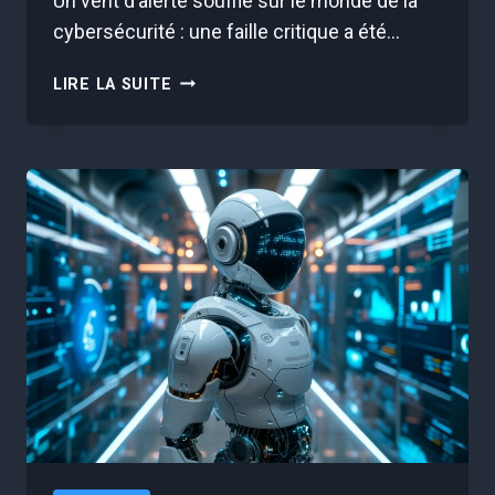
Un vent d’alerte souffle sur le monde de la
cybersécurité : une faille critique a été…
VOTRE
LIRE LA SUITE
SMARTPHONE
EN
DANGER
?
URGENCE
POUR
LES
UTILISATEURS
D’APPLE
ET
AMD
!