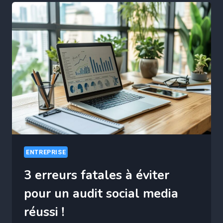
CAF
:
NE
RATEZ
PAS
CE
DÉTAIL
POUR
RECEVOIR
VOTRE
PAIEMENT
ENTREPRISE
3 erreurs fatales à éviter
pour un audit social media
réussi !